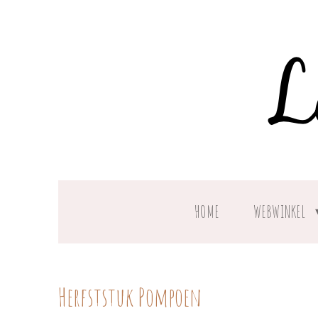
Ga
direct
naar
de
hoofdinhoud
HOME
WEBWINKEL
Herfststuk Pompoen