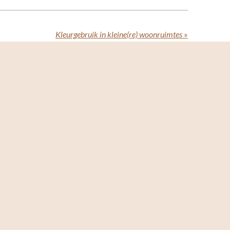
Kleurgebruik in kleine(re) woonruimtes
»