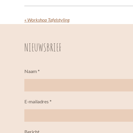
«
Workshop Tafelstyling
NIEUWSBRIEF
Naam *
E-mailadres *
Bericht