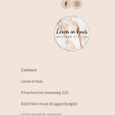
F
I
a
n
c
s
e
t
b
a
o
g
o
r
k
a
m
Contact
Leven in huis
Moerkerkse steenweg 222
8310 Sint-Kruis Brugge (België)
BTW BE0875.997.892