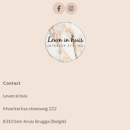
F
I
a
n
c
s
e
t
b
a
o
g
o
r
k
a
m
Contact
Leven in huis
Moerkerkse steenweg 222
8310 Sint-Kruis Brugge (België)