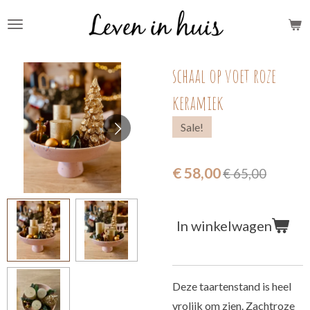
Ga
direct
naar
schaal op voet roze
de
hoofdinhoud
keramiek
Sale!
€ 58,00
€ 65,00
In winkelwagen
Deze taartenstand is heel
vrolijk om zien. Zachtroze