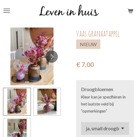
Ga
direct
naar
vaas granaatappel
de
hoofdinhoud
NIEUW
€ 7,00
Droogbloemen
Kleur kan je specifiëren in
het laatste veld bij
"opmerkingen"