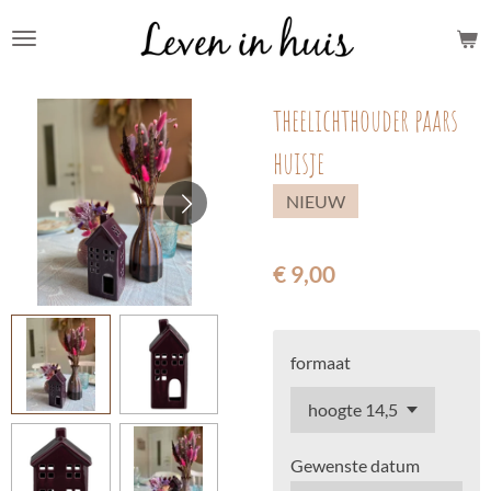
Ga
direct
naar
theelichthouder paars
de
hoofdinhoud
huisje
NIEUW
€ 9,00
formaat
Gewenste datum