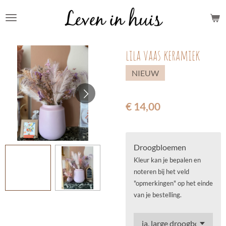
Ga
direct
naar
lila vaas keramiek
de
hoofdinhoud
NIEUW
€ 14,00
Droogbloemen
Kleur kan je bepalen en
noteren bij het veld
"opmerkingen" op het einde
van je bestelling.