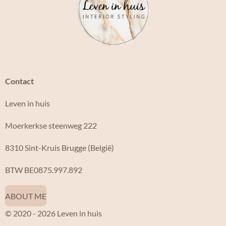
o
g
o
r
k
a
m
Contact
Leven in huis
Moerkerkse steenweg 222
8310 Sint-Kruis Brugge (België)
BTW BE0875.997.892
ABOUT ME
© 2020 - 2026 Leven in huis