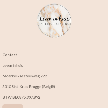
c
s
e
t
b
a
o
g
o
r
k
a
m
Contact
Leven in huis
Moerkerkse steenweg 222
8310 Sint-Kruis Brugge (België)
BTW BE0875.997.892