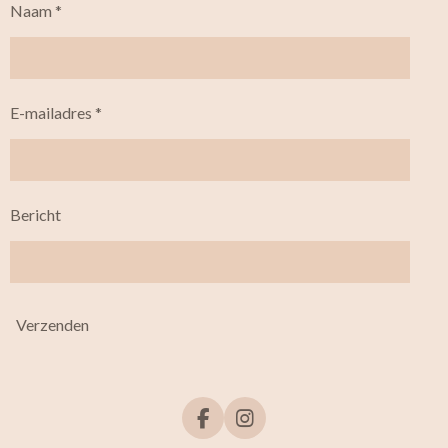
Naam *
E-mailadres *
Bericht
Verzenden
F
I
a
n