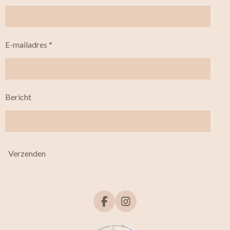
E-mailadres *
Bericht
Verzenden
F
I
a
n
c
s