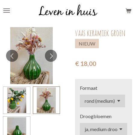
Ga
direct
naar
vaas keramiek groen
de
hoofdinhoud
NIEUW
€ 18,00
Formaat
Droogbloemen