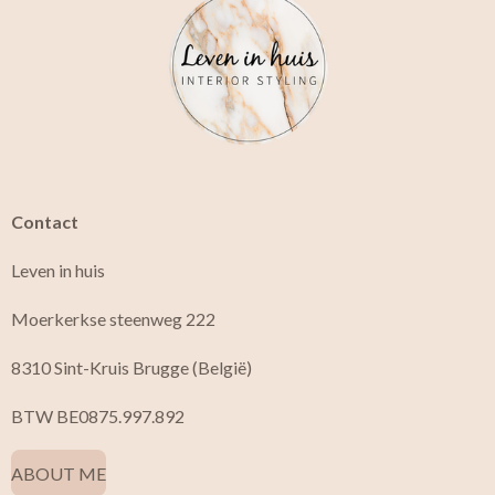
e
t
b
a
o
g
o
r
k
a
m
Contact
Leven in huis
Moerkerkse steenweg 222
8310 Sint-Kruis Brugge (België)
BTW BE0875.997.892
ABOUT ME