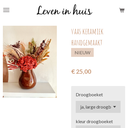
Ga
direct
naar
vaas keramiek
de
hoofdinhoud
handgemaakt
NIEUW
€ 25,00
Droogboeket
kleur droogboeket