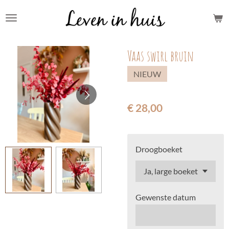
Ga
direct
naar
Vaas swirl bruin
de
hoofdinhoud
NIEUW
€ 28,00
Droogboeket
Gewenste datum