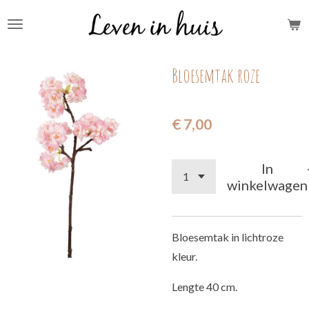
Ga
direct
naar
Bloesemtak roze
de
hoofdinhoud
€ 7,00
In
winkelwagen
Bloesemtak in lichtroze
kleur.
Lengte 40 cm.