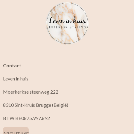
c
s
e
t
b
a
o
g
o
r
k
a
m
Contact
Leven in huis
Moerkerkse steenweg 222
8310 Sint-Kruis Brugge (België)
BTW BE0875.997.892
ABOUT ME