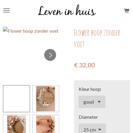
Ga
direct
naar
Flower hoop zonder
de
hoofdinhoud
voet
€ 32,00
Kleur hoop
Diameter