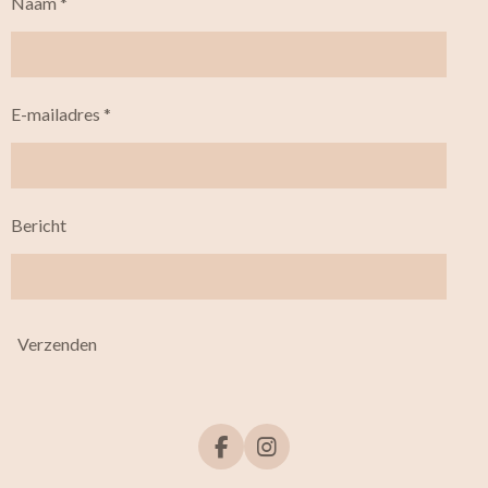
Naam *
E-mailadres *
Bericht
Verzenden
F
I
a
n