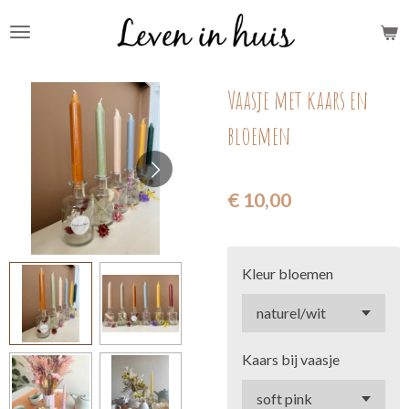
Ga
direct
naar
Vaasje met kaars en
de
hoofdinhoud
bloemen
€ 10,00
Kleur bloemen
Kaars bij vaasje