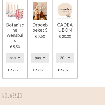
Botanisc
Droogb
CADEA
he
oeket S
UBON
wensbui
€ 7,50
€ 20,00
s
€ 5,50
Bekijk details
Bekijk details
Bekijk details
NIEUWSBRIEF