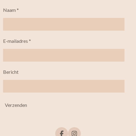
Naam *
E-mailadres *
Bericht
Verzenden
F
I