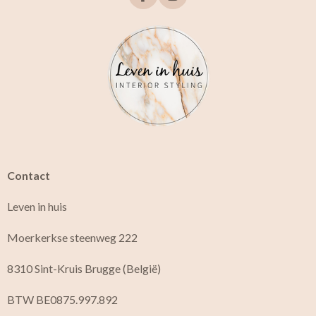
a
n
c
s
e
t
b
a
o
g
o
r
k
a
m
Contact
Leven in huis
Moerkerkse steenweg 222
8310 Sint-Kruis Brugge (België)
BTW BE0875.997.892