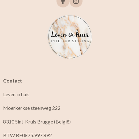
F
I
a
n
c
s
e
t
b
a
o
g
o
r
k
a
m
Contact
Leven in huis
Moerkerkse steenweg 222
8310 Sint-Kruis Brugge (België)
BTW BE0875.997.892