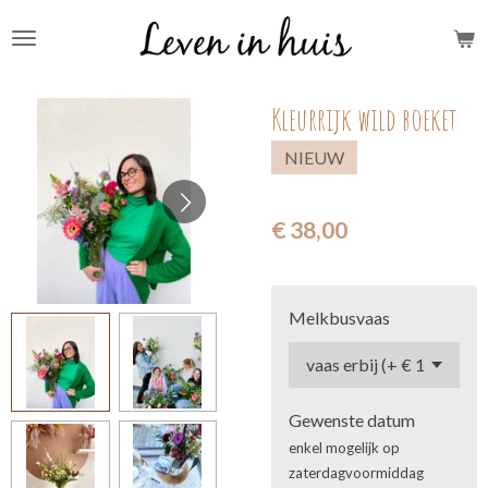
Ga
direct
naar
Kleurrijk wild boeket
de
hoofdinhoud
NIEUW
€ 38,00
Melkbusvaas
Gewenste datum
enkel mogelijk op
zaterdagvoormiddag