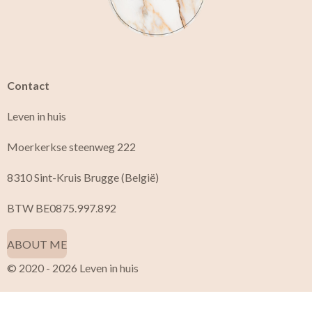
k
a
m
Contact
Leven in huis
Moerkerkse steenweg 222
8310 Sint-Kruis Brugge (België)
BTW BE0875.997.892
ABOUT ME
© 2020 - 2026 Leven in huis