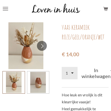
Ga
direct
naar
vaas keramiek
de
hoofdinhoud
roze/geel/oranje/wit
€ 14,00
In
winkelwagen
Hoe leuk en vrolijk is dit
kleurrijke vaasje!
Heel gemakkelijk te