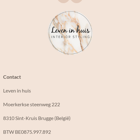
a
n
c
s
e
t
b
a
o
g
o
r
k
a
m
Contact
Leven in huis
Moerkerkse steenweg 222
8310 Sint-Kruis Brugge (België)
BTW BE0875.997.892