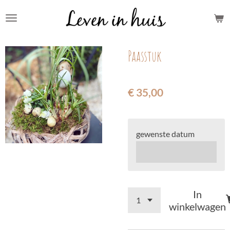
Ga
direct
naar
Paasstuk
de
hoofdinhoud
€ 35,00
gewenste datum
In
winkelwagen