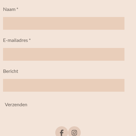
Naam *
E-mailadres *
Bericht
Verzenden
F
I