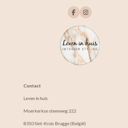
F
I
a
n
c
s
e
t
b
a
o
g
o
r
k
a
m
Contact
Leven in huis
Moerkerkse steenweg 222
8310 Sint-Kruis Brugge (België)