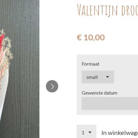
Valentijn dro
€ 10,00
Formaat
Gewenste datum
In winkelwag