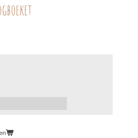
ogboeket
en