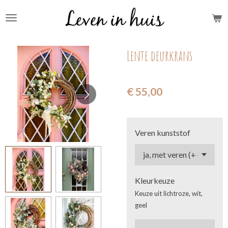
Ga
direct
naar
Lente deurkrans
de
hoofdinhoud
€ 55,00
Veren kunststof
Kleurkeuze
Keuze uit lichtroze, wit,
geel