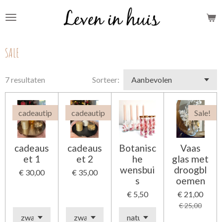
Ga
direct
naar
SALE
de
hoofdinhoud
7 resultaten
Sorteer:
cadeautip
cadeautip
Sale!
cadeaus
cadeaus
Botanisc
Vaas
et 1
et 2
he
glas met
wensbui
droogbl
€ 30,00
€ 35,00
s
oemen
€ 5,50
€ 21,00
€ 25,00