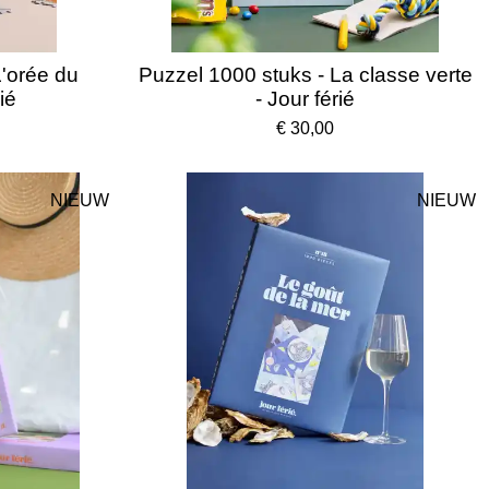
L'orée du
Puzzel 1000 stuks - La classe verte
ié
- Jour férié
€ 30,00
NIEUW
NIEUW