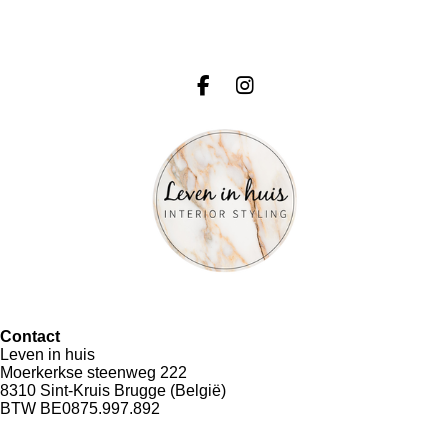
F
I
a
n
c
s
e
t
b
a
o
g
o
r
k
a
m
Contact
Leven in huis
Moerkerkse steenweg 222
8310 Sint-Kruis Brugge (België)
BTW BE0875.997.892