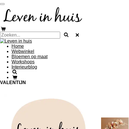
Ga
direct
naar
de
hoofdinhoud
Home
Webwinkel
Bloemen op maat
Workshops
Interieurblog
VALENTIJN