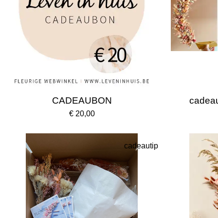
CADEAUBON
cadea
€ 20,00
cadeautip