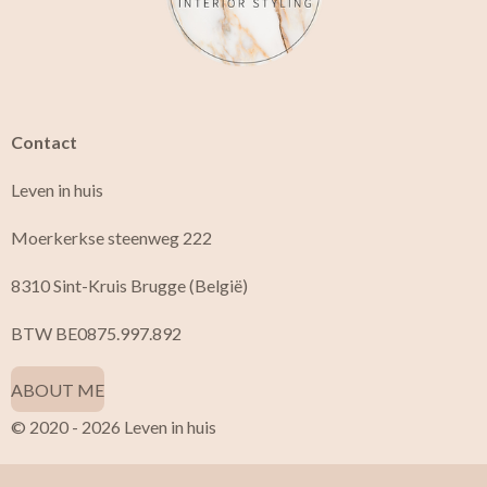
k
a
m
Contact
Leven in huis
Moerkerkse steenweg 222
8310 Sint-Kruis Brugge (België)
BTW BE0875.997.892
ABOUT ME
© 2020 - 2026 Leven in huis