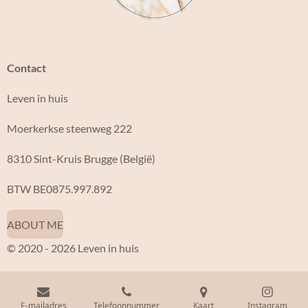
m
Contact
Leven in huis
Moerkerkse steenweg 222
8310 Sint-Kruis Brugge (België)
BTW BE0875.997.892
ABOUT ME
© 2020 - 2026 Leven in huis
E-mailadres
Telefoonnummer
Kaart
Instagram