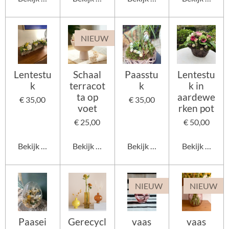
NIEUW
Lentestu
Schaal
Paasstu
Lentestu
k
terracot
k
k in
ta op
aardewe
€ 35,00
€ 35,00
voet
rken pot
€ 25,00
€ 50,00
Bekijk details
Bekijk details
Bekijk details
Bekijk details
NIEUW
NIEUW
Paasei
Gerecycl
vaas
vaas