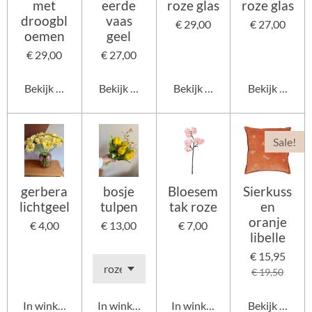
met
eerde
roze glas
roze glas
droogbl
vaas
€ 29,00
€ 27,00
oemen
geel
€ 29,00
€ 27,00
Bekijk details
Bekijk details
Bekijk details
Bekijk details
Sale!
gerbera
bosje
Bloesem
Sierkuss
lichtgeel
tulpen
tak roze
en
oranje
€ 4,00
€ 13,00
€ 7,00
libelle
€ 15,95
€ 19,50
In winkelwagen
In winkelwagen
In winkelwagen
Bekijk details