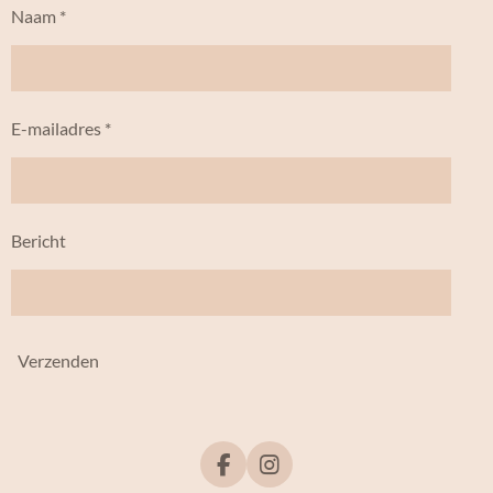
Naam *
E-mailadres *
Bericht
Verzenden
F
I