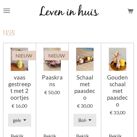
Ga
direct
naar
PASEN
de
hoofdinhoud
NIEUW
NIEUW
vaas
Paaskra
Schaal
Gouden
gestreep
ns
met
schaal
t met 2
paasdec
met
€ 50,00
oortjes
o
paasdec
o
€ 16,00
€ 30,00
€ 33,00
Bekijk details
Bekijk details
Bekijk details
Bekijk details