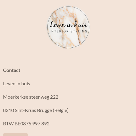
a
n
c
s
e
t
b
a
o
g
o
r
k
a
m
Contact
Leven in huis
Moerkerkse steenweg 222
8310 Sint-Kruis Brugge (België)
BTW BE0875.997.892